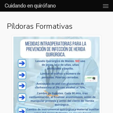
Men
Skip
Cuidando en quirófano
to
main
Píldoras Formativas
content