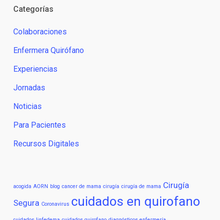
Categorías
Colaboraciones
Enfermera Quirófano
Experiencias
Jornadas
Noticias
Para Pacientes
Recursos Digitales
Cirugía
acogida
AORN
blog
cancer de mama
cirugía
cirugía de mama
cuidados en quirofano
Segura
Coronavirus
cuidados linfedema
cuidados quirofano
diagnósticos enfermería