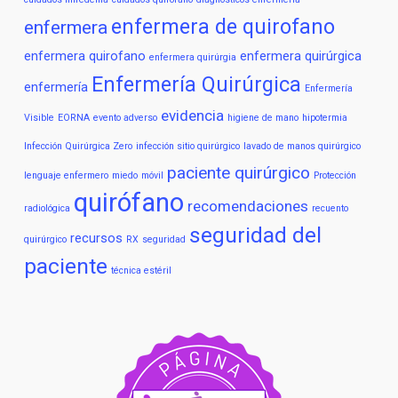
enfermera de quirofano
enfermera
enfermera quirofano
enfermera quirúrgica
enfermera quirúrgia
Enfermería Quirúrgica
enfermería
Enfermería
evidencia
Visible
EORNA
evento adverso
higiene de mano
hipotermia
Infección Quirúrgica Zero
infección sitio quirúrgico
lavado de manos quirúrgico
paciente quirúrgico
lenguaje enfermero
miedo
móvil
Protección
quirófano
recomendaciones
radiológica
recuento
seguridad del
recursos
quirúrgico
RX
seguridad
paciente
técnica estéril