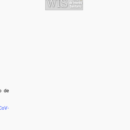
io de
CoV-