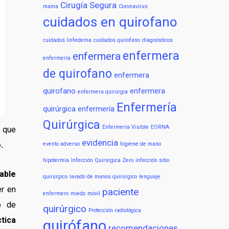
Cirugía Segura
mama
Coronavirus
cuidados en quirofano
cuidados linfedema
cuidados quirofano
diagnósticos
enfermera
enfermera
enfermería
de quirofano
enfermera
quirofano
enfermera
enfermera quirúrgia
Enfermería
quirúrgica
enfermería
Quirúrgica
Enfermería Visible
EORNA
s que
evidencia
.
evento adverso
higiene de mano
hipotermia
Infección Quirúrgica Zero
infección sitio
able
quirúrgico
lavado de manos quirúrgico
lenguaje
er en
paciente
enfermero
miedo
móvil
o de
quirúrgico
Protección radiológica
tica
quirófano
recomendaciones