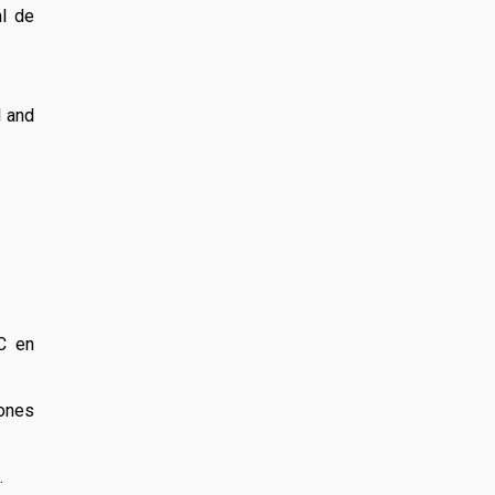
al de
l and
C en
ones
.