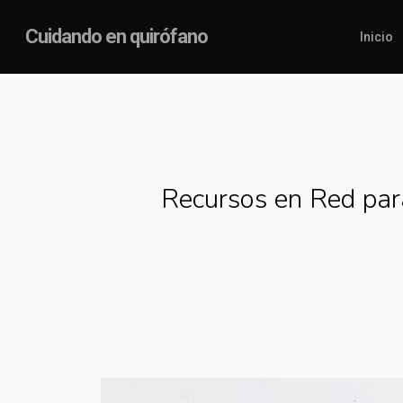
Skip
Cuidando en quirófano
Inicio
to
main
content
Recursos en Red par