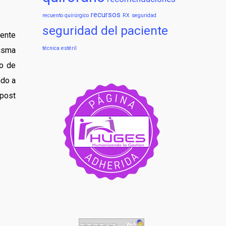
recursos
recuento quirúrgico
RX
seguridad
seguridad del paciente
ente
técnica estéril
isma
do de
ndo a
 post