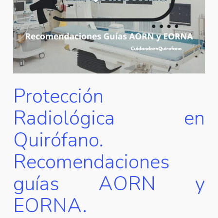
Protección
Radiológica en
Quirófano.
Recomendaciones
guías AORN y
EORNA.