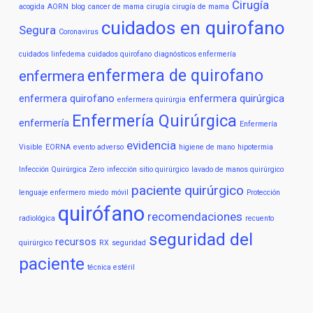
Cirugía
acogida
AORN
blog
cancer de mama
cirugía
cirugía de mama
cuidados en quirofano
Segura
Coronavirus
cuidados linfedema
cuidados quirofano
diagnósticos enfermería
enfermera de quirofano
enfermera
enfermera quirofano
enfermera quirúrgica
enfermera quirúrgia
Enfermería Quirúrgica
enfermería
Enfermería
evidencia
Visible
EORNA
evento adverso
higiene de mano
hipotermia
Infección Quirúrgica Zero
infección sitio quirúrgico
lavado de manos quirúrgico
paciente quirúrgico
lenguaje enfermero
miedo
móvil
Protección
quirófano
recomendaciones
radiológica
recuento
seguridad del
recursos
quirúrgico
RX
seguridad
paciente
técnica estéril