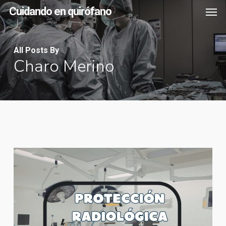
Men
Skip
Cuidando en quirófano
to
main
All Posts By
content
Charo Merino