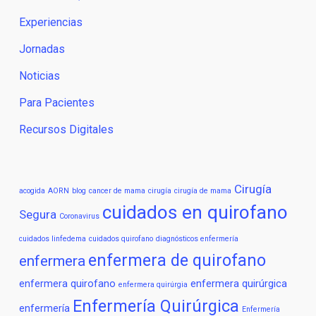
Experiencias
Jornadas
Noticias
Para Pacientes
Recursos Digitales
Cirugía
acogida
AORN
blog
cancer de mama
cirugía
cirugía de mama
cuidados en quirofano
Segura
Coronavirus
cuidados linfedema
cuidados quirofano
diagnósticos enfermería
enfermera de quirofano
enfermera
enfermera quirofano
enfermera quirúrgica
enfermera quirúrgia
Enfermería Quirúrgica
enfermería
Enfermería