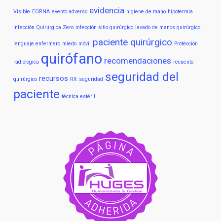
evidencia
Visible
EORNA
evento adverso
higiene de mano
hipotermia
Infección Quirúrgica Zero
infección sitio quirúrgico
lavado de manos quirúrgico
paciente quirúrgico
lenguaje enfermero
miedo
móvil
Protección
quirófano
recomendaciones
radiológica
recuento
seguridad del
recursos
quirúrgico
RX
seguridad
paciente
técnica estéril