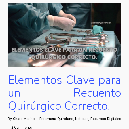
Elementos Clave para
un Recuento
Quirúrgico Correcto.
By
Charo Merino
Enfermera Quirófano
,
Noticias
,
Recursos Digitales
2 Comments