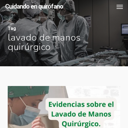
Men
Skip
Cuidando en quirófano
to
main
Tag
content
lavado de manos
quirúrgico