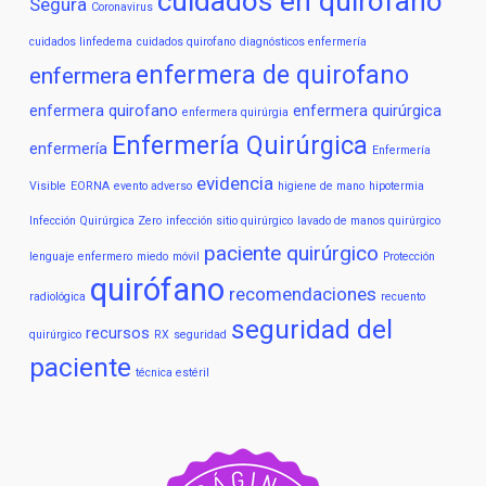
cuidados en quirofano
Segura
Coronavirus
cuidados linfedema
cuidados quirofano
diagnósticos enfermería
enfermera de quirofano
enfermera
enfermera quirofano
enfermera quirúrgica
enfermera quirúrgia
Enfermería Quirúrgica
enfermería
Enfermería
evidencia
Visible
EORNA
evento adverso
higiene de mano
hipotermia
Infección Quirúrgica Zero
infección sitio quirúrgico
lavado de manos quirúrgico
paciente quirúrgico
lenguaje enfermero
miedo
móvil
Protección
quirófano
recomendaciones
radiológica
recuento
seguridad del
recursos
quirúrgico
RX
seguridad
paciente
técnica estéril