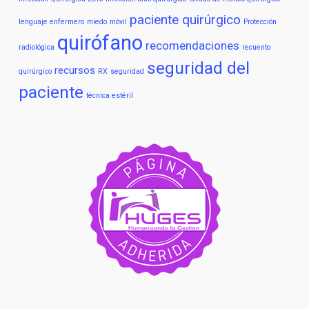
paciente quirúrgico
lenguaje enfermero
miedo
móvil
Protección
quirófano
recomendaciones
radiológica
recuento
seguridad del
recursos
quirúrgico
RX
seguridad
paciente
técnica estéril