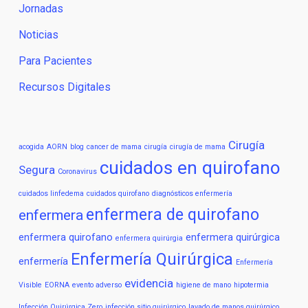
Jornadas
Noticias
Para Pacientes
Recursos Digitales
Cirugía
acogida
AORN
blog
cancer de mama
cirugía
cirugía de mama
cuidados en quirofano
Segura
Coronavirus
cuidados linfedema
cuidados quirofano
diagnósticos enfermería
enfermera de quirofano
enfermera
enfermera quirofano
enfermera quirúrgica
enfermera quirúrgia
Enfermería Quirúrgica
enfermería
Enfermería
evidencia
Visible
EORNA
evento adverso
higiene de mano
hipotermia
Infección Quirúrgica Zero
infección sitio quirúrgico
lavado de manos quirúrgico