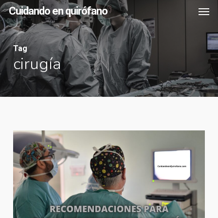
Men
Skip
Cuidando en quirófano
to
main
Tag
content
cirugía