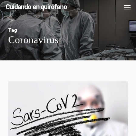
Men
Skip
Cuidando en quirófano
to
main
Tag
content
Coronavirus