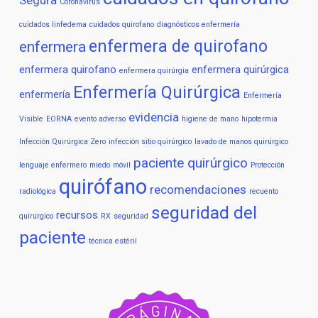
Coronavirus
cuidados linfedema
cuidados quirofano
diagnósticos enfermería
enfermera de quirofano
enfermera
enfermera quirofano
enfermera quirúrgica
enfermera quirúrgia
Enfermería Quirúrgica
enfermería
Enfermería
evidencia
Visible
EORNA
evento adverso
higiene de mano
hipotermia
Infección Quirúrgica Zero
infección sitio quirúrgico
lavado de manos quirúrgico
paciente quirúrgico
lenguaje enfermero
miedo
móvil
Protección
quirófano
recomendaciones
radiológica
recuento
seguridad del
recursos
quirúrgico
RX
seguridad
paciente
técnica estéril