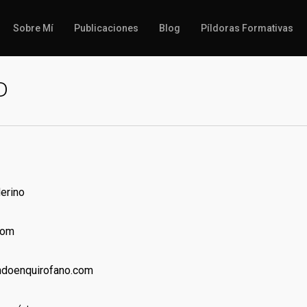
Sobre Mí
Publicaciones
Blog
Píldoras Formativas
D
erino
com
andoenquirofano.com