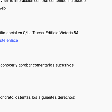
rvisar tu interacción con ese contenido incrustado,
web.
o social en C/La Trucha, Edificio Victoria 5A
ste enlace
reconocer y aprobar comentarios sucesivos
concreto, ostentas los siguientes derechos: