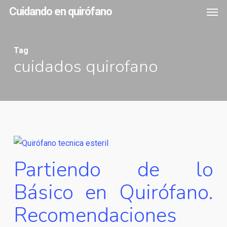
Men
Skip
Cuidando en quirófano
to
main
Tag
content
cuidados quirofano
Partiendo de lo
Básico en Quirófano.
Recomendaciones