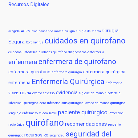
Recursos Digitales
Cirugía
acogida
AORN
blog
cancer de mama
cirugía
cirugía de mama
cuidados en quirofano
Segura
Coronavirus
cuidados linfedema
cuidados quirofano
diagnósticos enfermería
enfermera de quirofano
enfermera
enfermera quirofano
enfermera quirúrgica
enfermera quirúrgia
Enfermería Quirúrgica
enfermería
Enfermería
evidencia
Visible
EORNA
evento adverso
higiene de mano
hipotermia
Infección Quirúrgica Zero
infección sitio quirúrgico
lavado de manos quirúrgico
paciente quirúrgico
lenguaje enfermero
miedo
móvil
Protección
quirófano
recomendaciones
radiológica
recuento
seguridad del
recursos
quirúrgico
RX
seguridad