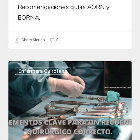
Recomendaciones guías AORN y
EORNA.
Charo Merino
0
Elementos
Enfermera Quirófano
Clave
para
un
Recuento
Quirúrgico
Correcto.