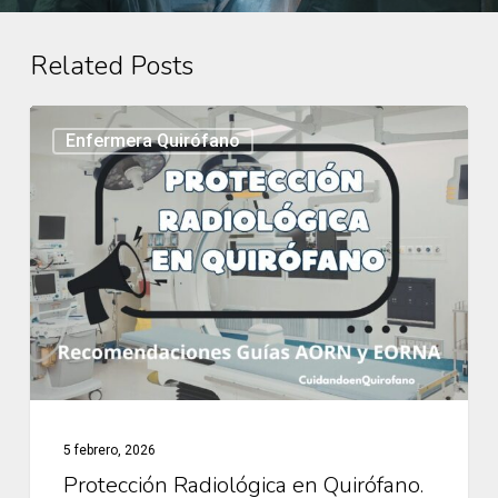
Related Posts
Protección
Enfermera Quirófano
Radiológica
en
Quirófano.
Recomendaciones
guías
AORN
y
EORNA.
5 febrero, 2026
Protección Radiológica en Quirófano.