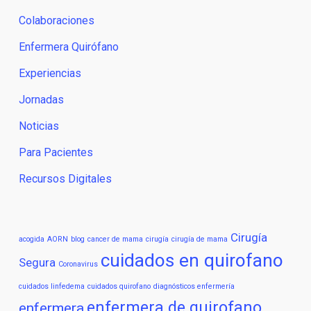
Colaboraciones
Enfermera Quirófano
Experiencias
Jornadas
Noticias
Para Pacientes
Recursos Digitales
Cirugía
acogida
AORN
blog
cancer de mama
cirugía
cirugía de mama
cuidados en quirofano
Segura
Coronavirus
cuidados linfedema
cuidados quirofano
diagnósticos enfermería
enfermera de quirofano
enfermera