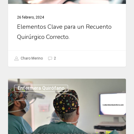
26 febrero, 2024
Elementos Clave para un Recuento
Quirúrgico Correcto.
Charo Merino
2
Recomendaciones
Enfermera Quirófano
para
Pacientes
previas
a
la