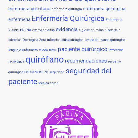
enfermera quirofano
enfermera quirúrgica
enfermera quirúrgia
Enfermería Quirúrgica
enfermería
Enfermería
evidencia
Visible
EORNA
evento adverso
higiene de mano
hipotermia
Infección Quirúrgica Zero
infección sitio quirúrgico
lavado de manos quirúrgico
paciente quirúrgico
lenguaje enfermero
miedo
móvil
Protección
quirófano
recomendaciones
radiológica
recuento
seguridad del
recursos
quirúrgico
RX
seguridad
paciente
técnica estéril