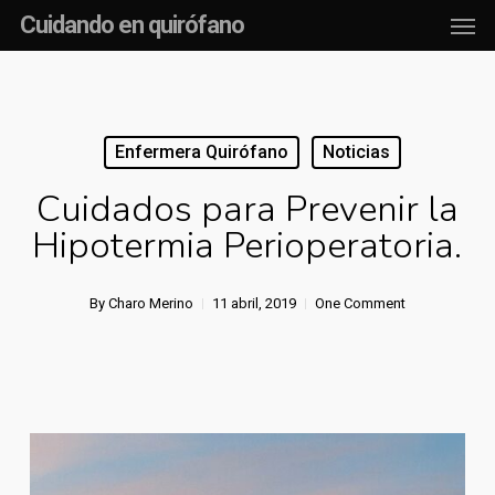
Men
Skip
Cuidando en quirófano
to
main
content
Enfermera Quirófano
Noticias
Cuidados para Prevenir la
Hipotermia Perioperatoria.
By
Charo Merino
11 abril, 2019
One Comment