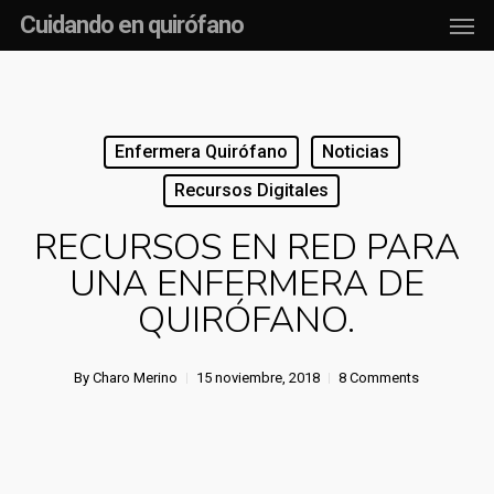
Men
Skip
Cuidando en quirófano
to
main
content
Enfermera Quirófano
Noticias
Recursos Digitales
RECURSOS EN RED PARA
UNA ENFERMERA DE
QUIRÓFANO.
By
Charo Merino
15 noviembre, 2018
8 Comments