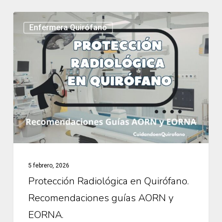
Protección
Enfermera Quirófano
Radiológica
en
Quirófano.
Recomendaciones
guías
AORN
y
EORNA.
5 febrero, 2026
Protección Radiológica en Quirófano.
Recomendaciones guías AORN y
EORNA.