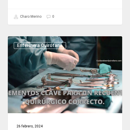
Charo Merino
0
Elementos
Enfermera Quirófano
Clave
para
un
Recuento
Quirúrgico
Correcto.
26 febrero, 2024