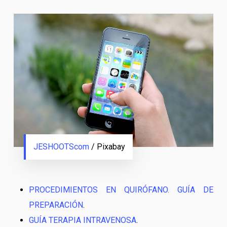
JESHOOTScom
/ Pixabay
PROCEDIMIENTOS EN QUIRÓFANO. GUÍA DE
PREPARACIÓN
.
GUÍA TERAPIA INTRAVENOSA
.