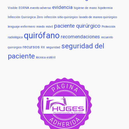
evidencia
Visible
EORNA
evento adverso
higiene de mano
hipotermia
Infección Quirúrgica Zero
infección sitio quirúrgico
lavado de manos quirúrgico
paciente quirúrgico
lenguaje enfermero
miedo
móvil
Protección
quirófano
recomendaciones
radiológica
recuento
seguridad del
recursos
quirúrgico
RX
seguridad
paciente
técnica estéril