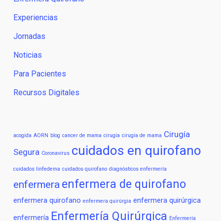
Experiencias
Jornadas
Noticias
Para Pacientes
Recursos Digitales
Cirugía
acogida
AORN
blog
cancer de mama
cirugía
cirugía de mama
cuidados en quirofano
Segura
Coronavirus
cuidados linfedema
cuidados quirofano
diagnósticos enfermería
enfermera de quirofano
enfermera
enfermera quirofano
enfermera quirúrgica
enfermera quirúrgia
Enfermería Quirúrgica
enfermería
Enfermería