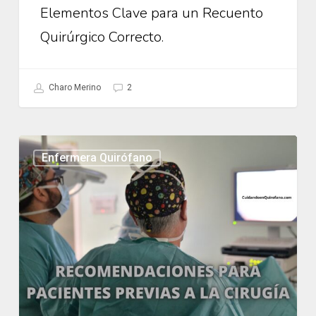
Elementos Clave para un Recuento
Quirúrgico Correcto.
Charo Merino
2
Recomendaciones
Enfermera Quirófano
para
Pacientes
previas
a
la
Cirugía.